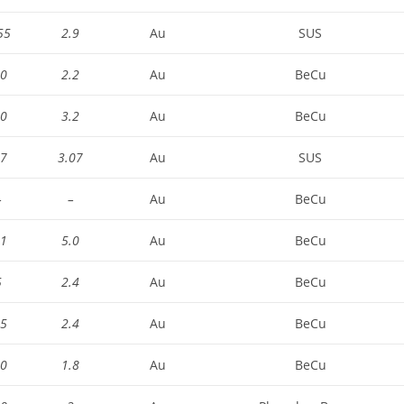
55
2.9
Au
SUS
.0
2.2
Au
BeCu
.0
3.2
Au
BeCu
.7
3.07
Au
SUS
–
–
Au
BeCu
.1
5.0
Au
BeCu
5
2.4
Au
BeCu
.5
2.4
Au
BeCu
.0
1.8
Au
BeCu