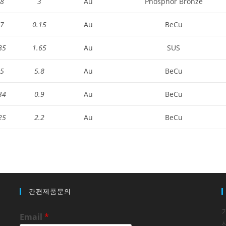
.8
3
Au
Phosphor Bronze
.7
0.15
Au
BeCu
85
1.65
Au
SUS
.5
5.8
Au
BeCu
34
0.9
Au
BeCu
25
2.2
Au
BeCu
간편제품문의
Email
*