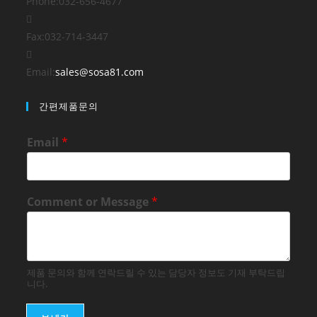
Phone:
032-656-4677
Fax:
032-714-3447
Opens
Email:
sales@sosa81.com
in
간편제품문의
your
application
Email
*
Comment or Message
*
제품 문의와 함께 연락드릴 수 있는 담당자 정보도 기재 부탁드립
니다.